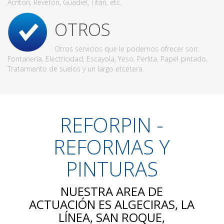
Acriton, Reveton, Guadiel, Titán, etc.
OTROS
Otros servicios que le podemos ofrecer son:
Fontanería, Electricidad, Escayola, Yeso, Perlita, Papel pintado,
Tratamiento de suelos y un largo etcétera.
REFORPIN -
REFORMAS Y
PINTURAS
NUESTRA AREA DE
ACTUACIÓN ES ALGECIRAS, LA
LÍNEA, SAN ROQUE,